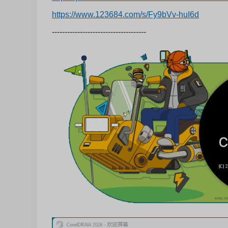
https://www.123684.com/s/Fy9bVv-huI6d
-------------------------------------