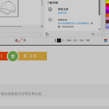
赞
1
󰄯
分享
赏
时请以链接形式注明文章出处。