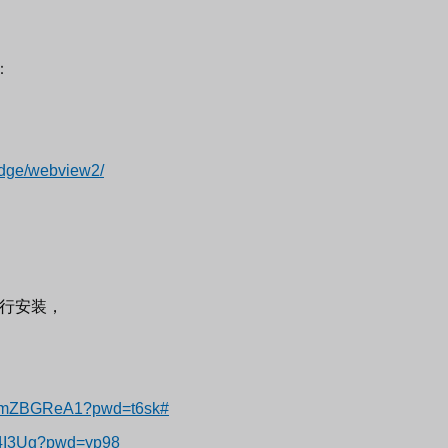
e：
-edge/webview2/
进行安装，
APRmZBGReA1?pwd=t6sk#
B4I3Ug?pwd=yp98