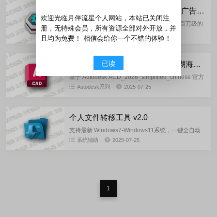
360驱动大师-v2.0.0.2050 绿色去广告单文件版
欢迎光临月伴流星个人网站，本站已关闭注
360驱动大师是一款驱动安装更新软件,拥有百万级的
册，无特殊会员，所有资源全部对外开放，并
驱动库,驱动安装和升级一键化,无需手动操作，首创
硬件检测
2025-07-26
且均为免费！ 相信会给你一个不错的体验！
驱动体检技术首创一键智能识别假显卡,假硬件，智能
扫描，智能识别...
已读
Autodesk AutoCAD 2026.0.1 珊瑚海精简优化版
基于 Autodesk ACD_2026_simplified_chinese 官方
版本精简制作，集成 AutoCAD_2026.0.1_Update 通
Autodesk系列
2025-07-25
用补丁...
个人文件转移工具 v2.0
支持最新 Windows7-Windows11系统，一键全自动
转移个人资料到D:\盘，亦可自定义设置文件夹路
系统辅助
2025-07-25
径。...
1