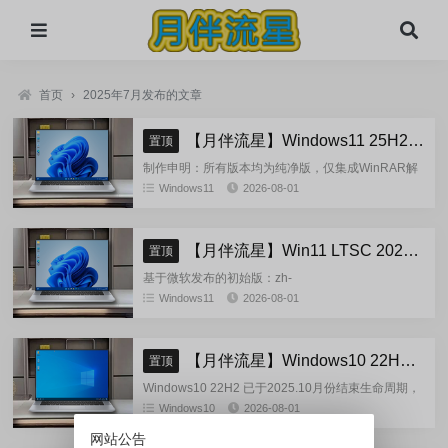
首页
›
2025年7月发布的文章
【月伴流星】Windows11 25H2 完整+适量精简多合一安装版2026.08
置顶
制作申明：所有版本均为纯净版，仅集成WinRAR解
压缩和VBCRedist_x86_x64和系统必须的软件和运
Windows11
2026-08-01
行库，...
【月伴流星】Win11 LTSC 2024 完整+适量精简多合一安装版2026.08
置顶
基于微软发布的初始版：zh-
cn_windows_11_enterprise_ltsc_2024_x64_dvd_cff9c
Windows11
2026-08-01
正式镜像挂在制作(非UUP合成...
【月伴流星】Windows10 22H2 完整+适量精简多合一安装版2026.08
置顶
Windows10 22H2 已于2025.10月份结束生命周期，
官方已经停止技术支持，考虑到22H2尚有大量用
Windows10
2026-08-01
户，因此继续跟进更新。基于微软 2025.10...
网站公告