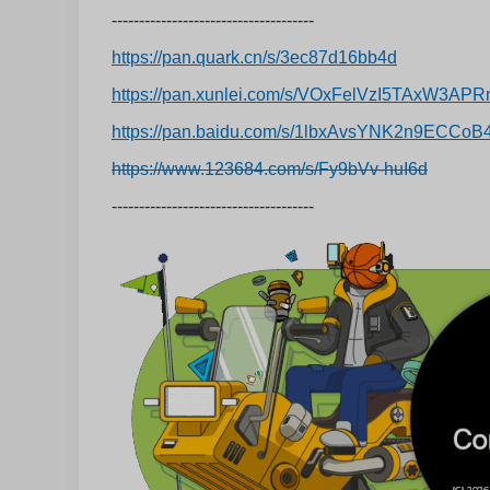
-------------------------------------
https://pan.quark.cn/s/3ec87d16bb4d
https://pan.xunlei.com/s/VOxFelVzI5TAxW3
https://pan.baidu.com/s/1lbxAvsYNK2n9ECCo
https://www.123684.com/s/Fy9bVv-huI6d
-------------------------------------