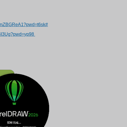
APRmZBGReA1?pwd=t6sk#
B4I3Ug?pwd=yp98