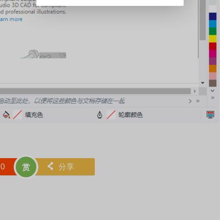
赞
0
󰄯
分享
赏