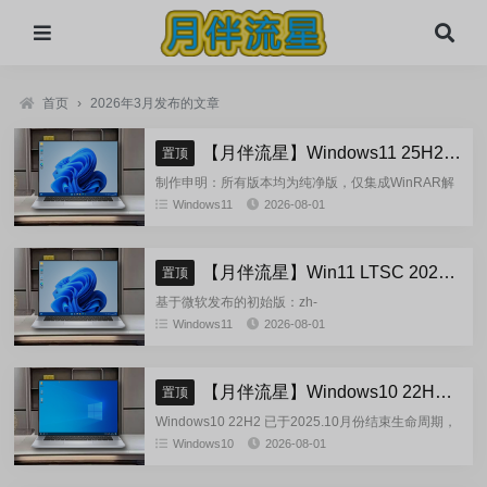
首页
›
2026年3月发布的文章
【月伴流星】Windows11 25H2 完整+适量精简多合一安装版2026.08
置顶
制作申明：所有版本均为纯净版，仅集成WinRAR解
压缩和VBCRedist_x86_x64和系统必须的软件和运
Windows11
2026-08-01
行库，...
【月伴流星】Win11 LTSC 2024 完整+适量精简多合一安装版2026.08
置顶
基于微软发布的初始版：zh-
cn_windows_11_enterprise_ltsc_2024_x64_dvd_cff9c
Windows11
2026-08-01
正式镜像挂在制作(非UUP合成...
【月伴流星】Windows10 22H2 完整+适量精简多合一安装版2026.08
置顶
Windows10 22H2 已于2025.10月份结束生命周期，
官方已经停止技术支持，考虑到22H2尚有大量用
Windows10
2026-08-01
户，因此继续跟进更新。基于微软 2025.10...