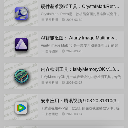
硬件基准测试工具：CrystalMarkRetro-2.1.0 绿色版
CrystalMark Retro是一款功能全面的基准测试套件，
它能够评估CPU、存储、2D图形以及3D图形
硬件检测
2026-03-30
（OpenGL）的性能表现。早在2024年3月，其1...
AI智能抠图： Aiarty Image Matting-v2.7 多语绿色便携版
Aiarty Image Matting 是一款专为图像处理设计的智
能抠图工具，借助先进的人工智能算法，能够精准地
图形图像
2026-03-25
抠出前景主体，并将其与纯色或其他图像无缝融
合。...
内存检测工具：IsMyMemoryOK v1.33 绿色单文件版
IsMyMemoryOK 是一款轻量级的内存检测工具，专为
帮助用户检测和诊断计算机内存（RAM）问题而设
硬件检测
2026-03-17
计。它通过运行一系列内存测试，检查内存模块是否
存在错误或...
安卓应用：腾讯视频 9.03.20.31310(31310) 去广告版
📱腾讯视频APP是一款流行的在线视频播放软件，提
供广泛的电视剧、电影、综艺节目和真人秀等内容。
影音播放
2026-03-14
它搭载臻彩视听 2.0 等技术，支持 4K 超高清、杜比
全景声播放...