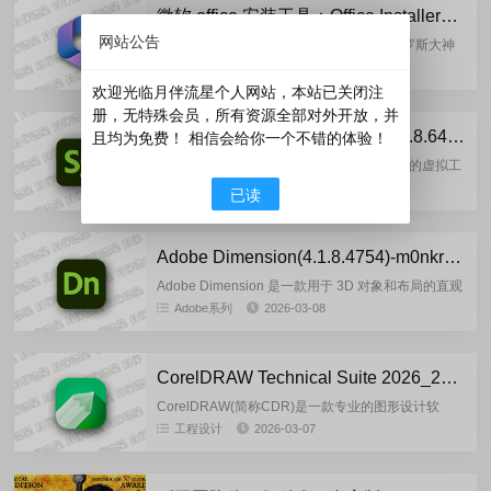
微软 office 安装工具：Office Installer+ v1.35 汉化中文版
网站公告
Office Installer中文版(Office安装工具)是俄罗斯大神
Ratiborus开发的一款安装微软最新office的更新，激
文字办公
2026-03-12
活，卸载的Office部...
欢迎光临月伴流星个人网站，本站已关闭注
册，无特殊会员，所有资源全部对外开放，并
Adobe Substance 3D Stager(3.1.8.6499)-m0nkrus 多语言版
且均为免费！ 相信会给你一个不错的体验！
Adobe Substance 3D Stager 是您设备齐全的虚拟工
作室。使用这个直观的场景创建工具创建和组装 3D
Adobe系列
2026-03-08
已读
场景。自定义资产、材质、灯光...
Adobe Dimension(4.1.8.4754)-m0nkrus 多语言版
Adobe Dimension 是一款用于 3D 对象和布局的直观
工具，可让您创建逼真的图像、共享交互式 3D 内容
Adobe系列
2026-03-08
等。结合 3D 和 2D 内容以创建使用机器...
CorelDRAW Technical Suite 2026_27.0.0.121 多语言官方正式版
CorelDRAW(简称CDR)是一款专业的图形设计软
件。该软件是加拿大Corel公司开发的一款功能强大
工程设计
2026-03-07
的专业平面设计软件、矢量设计软件、矢量绘图软
件。这款矢量...