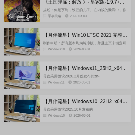
《王国降临：解放 》- 皇家版-1.9.7+DLC-FitGirl (2026.03.02)多语言重置版
描述：你是亨利，铁匠的儿子。在内战的漩涡中，你
无助地看着入侵者攻占你的村庄，屠杀你的亲友。你
军事策略
2026-03-03
奇迹般地逃脱残酷命运，你将举剑复仇。为父母复
仇，帮助驱逐入侵者！波希...
【月伴流星】Win10 LTSC 2021 完整+适量精简多合一安装版2026.03
制作申明：所有版本均为纯净版，并且主页未锁定可
任意修改，桌面只有默认的此电脑，用户文件夹，回
Windows10
2026-03-01
收站，三个图标如果安装时发现桌面超过3个图标或
第三方xxx浏览器或x...
【月伴流星】Windows11_25H2_x64 极限精简专业版+专工版2026.03
母盘采用微软2026.2月份发布的zh-
cn_windows_11_consumer_25h2_updated_2026_x64
Windows11
2026-03-01
正式版官方镜像挂载制作(非uup...
【月伴流星】Windows10_22H2_x64 极限精简专业版+专工版2026.03
母盘采用微软2025.10月发布的
Windows10_consumer_editions_22h2_2025_x64
Windows10
2026-03-01
最后一个正式版官方镜像挂载制作(非uup或二...