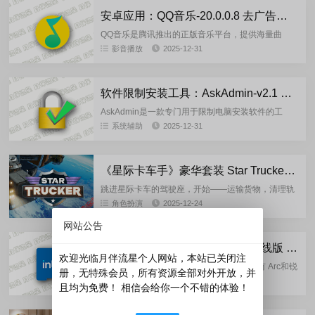
安卓应用：QQ音乐-20.0.0.8 去广告纯净版
QQ音乐是腾讯推出的正版音乐平台，提供海量曲
库、高品质音效和智能互动功能，是很多人听歌的首
影音播放
2025-12-31
选。核心功能:海量正版曲库：覆盖流行、经典、影视
原声等多种类型，支持在...
软件限制安装工具：AskAdmin-v2.1 中文绿色版
AskAdmin是一款专门用于限制电脑安装软件的工
具，它可以对指定的文件进行扩展名的修改，也可以
系统辅助
2025-12-31
对指定的扩展名限制其安装和运行，是一款非常实用
的软件。用户可以根...
《星际卡车手》豪华套装 Star Trucker: Deluxe Bundle-New Games重制版
跳进星际卡车的驾驶座，开始——运输货物，清理轨
道上的太空碎片，在太空远程战斗机中结交朋友和敌
角色扮演
2025-12-24
人。沿着太空高速公路旅行，执行各种任务：你会发
网站公告
现需要小心节省燃料的长...
英特尔(Intel®)核显、独显驱动离线版 (2025.12.21）
欢迎光临月伴流星个人网站，本站已关闭注
收集了英特尔 7-10 代处理器核显驱动，还有 Arc和锐
册，无特殊会员，所有资源全部对外开放，并
炬 Xe 显卡驱动，都是最新版。当前版本：7 – 10 代
硬件检测
2025-12-23
且均为免费！ 相信会给你一个不错的体验！
处理器核显驱动：31.0.101.2137...