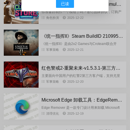
已读
服装店模拟器：Clothing Store Simulator-v1.0.0-New Games 重制版
你准备好制作一个模组了吗？签订品牌协议，订购产
品，填满柜台，给模特们打扮，然后开始销售。裙
角色扮演
2025-12-22
子、衬衫、外套、裤子、睡衣、内衣、鞋子等你。”服
装店模拟器“时尚的核心...
《统一指挥II》Steam BuildID 21099579-New Games 重制版
《统一指挥II》是由2x2 Games与Croteam联合开
发、2x2 Games发行的策略类游戏，背景设定为第二
军事策略
2025-12-21
次世界大战西方盟军视角。玩家需统筹管理军队各
师...
红色警戒2-重聚未来-v1.5.3.1-第三方客户端最终版
主要面向中国用户的红警2第三方客户端，支持尤里
的复仇、原版、共辉等Mod，开启红警2全新体验。
军事策略
2025-12-20
支持 Windows7 SP1-Windows11系统，支持VM虚...
Microsoft Edge 卸载工具：EdgeRemover-v19.00
Edge Remover 是一款专门设计用来卸载 Microsoft
Edge 浏览器及其 WebView2 运行时的工具。由于
清理优化
2025-12-19
Microsoft Edge...