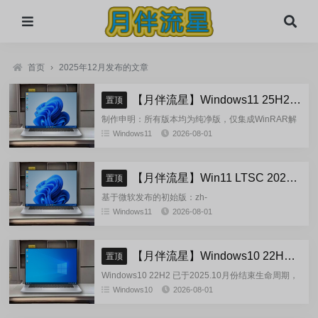
首页
›
2025年12月发布的文章
【月伴流星】Windows11 25H2 完整+适量精简多合一安装版2026.08
置顶
制作申明：所有版本均为纯净版，仅集成WinRAR解
压缩和VBCRedist_x86_x64和系统必须的软件和运
Windows11
2026-08-01
行库，...
【月伴流星】Win11 LTSC 2024 完整+适量精简多合一安装版2026.08
置顶
基于微软发布的初始版：zh-
cn_windows_11_enterprise_ltsc_2024_x64_dvd_cff9c
Windows11
2026-08-01
正式镜像挂在制作(非UUP合成...
【月伴流星】Windows10 22H2 完整+适量精简多合一安装版2026.08
置顶
Windows10 22H2 已于2025.10月份结束生命周期，
官方已经停止技术支持，考虑到22H2尚有大量用
Windows10
2026-08-01
户，因此继续跟进更新。基于微软 2025.10...