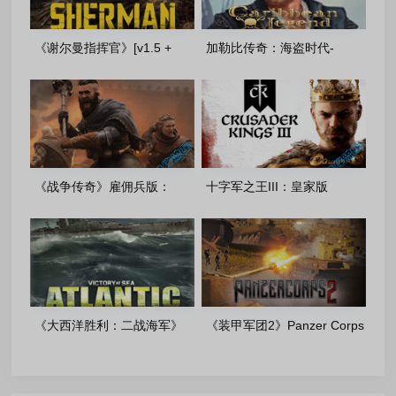
《谢尔曼指挥官》[v1.5 +
加勒比传奇：海盗时代-
DLC]-(2026)-|FitGirl 多语言重
v1.1.0 + DLC- FitGirl 多语言
制版
重制版
《战争传奇》雇佣兵版：
十字军之王III：皇家版
v1.0.46851+DLC-FitGirl 多语
[v1.19.0.3+DLC](2026.04.22)
言重制版
多语言重制版
《大西洋胜利：二战海军》
《装甲军团2》Panzer Corps
[v 1.0.1.2]-FitGir 多语言重制
2_ [v 1.17.1+DLCs]_FitGir 重
版
制完整版