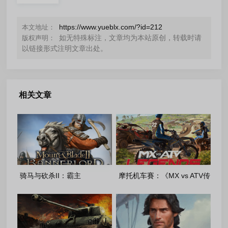
https://www.yueblx.com/?id=212
本文地址：
如无特殊标注，文章均为本站原创，转载时请
版权声明：
以链接形式注明文章出处。
相关文章
骑马与砍杀II：霸主
摩托机车賽：《MX vs ATV传
[v1.4.5.115026+DLC]-重制便
奇》豪华版 [v 5.04+DLC]-
携版(2026.06.24)
FitGirl 重置版