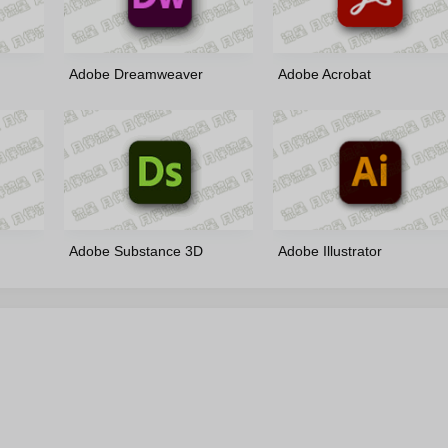
Adobe Dreamweaver
Adobe Acrobat
rus 多语
2021(21.8.1.15907)-m0nkrus
2026(26.1.21745)-x86/x64-
多语言版
by7997 绿色便携版
Adobe Substance 3D
Adobe Illustrator
krus 多
Designer(16.0.4.11309)-
2026(30.6.0.109)-v2-
m0nkrus 多语言版
m0nkrus 多语言修正版