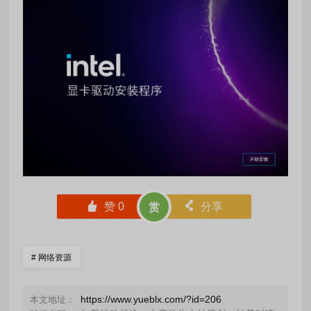
󰄼
赞
0
󰄯
分享
赏
#
网络资源
https://www.yueblx.com/?id=206
本文地址：