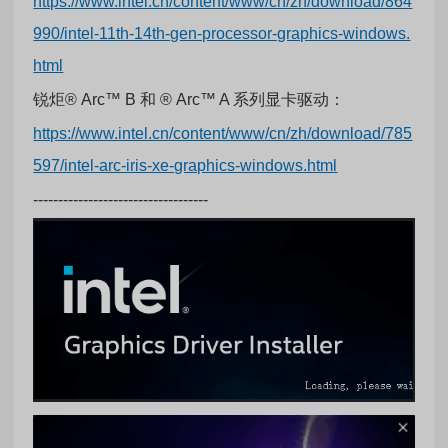
https://www.intel.cn/content/www/cn/zh/download/864
990/intel-11th-14th-gen-processor-graphics-windows.
html
锐炬® Arc™ B 和 ® Arc™ A 系列显卡驱动：
https://www.intel.cn/content/www/cn/zh/download/785
597/intel-arc-iris-xe-graphics-windows.html
-----------------------------------