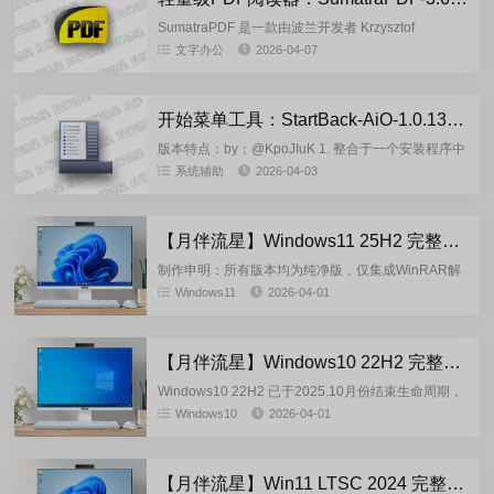
SumatraPDF 是一款由波兰开发者 Krzysztof
Kowalczyk 开发的 免费、开源、轻量级 的 Windows
文字办公
2026-04-07
平台文档阅读器。它以...
开始菜单工具：StartBack-AiO-1.0.138(Win8+Win10+Win11) 合集
版本特点：by；@KpoJIuK 1. 整合于一个安装程序中
的版本： • StartIsBack：2.1.2（适...
系统辅助
2026-04-03
【月伴流星】Windows11 25H2 完整+适量精简多合一安装版2026.04
制作申明：所有版本均为纯净版，仅集成WinRAR解
压缩和VBCRedist_x86_x64和系统必须的软件和运
Windows11
2026-04-01
行库，...
【月伴流星】Windows10 22H2 完整+适量精简多合一安装版2026.04
Windows10 22H2 已于2025.10月份结束生命周期，
官方已经停止技术支持，因此本次是最后一次跟进更
Windows10
2026-04-01
新，以后是否更新视情况而定！...
【月伴流星】Win11 LTSC 2024 完整+适量精简多合一安装版2026.04