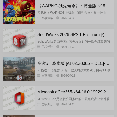
《WARNO-预先号令》：黄金版 [v188908+DLC]-FitGirl 多语言重制版
※ 描述：WARNO中文译为《预先号令》是一款由
Eugen Systems开发的实时战术(RTT)军事模拟游
军事策略
2026-04-30
戏，背景设定在1989年冷战高峰期，模拟北约与华约
之...
SolidWorks.2026.SP2.1 Premium 简体中文版
SolidWorks是由美国达索开发设计的一款全球领先的
三维计算机辅助设计软件，被广泛应用于工业设计、
工程设计
2026-04-30
机械制造、建筑设计等领域。它具有强大的建模和仿
真功能，可以...
突袭5：豪华版 [v1.02.28385 + DLC]-FitGirl 多语言重制版
※ 描述：《突袭5》是一款实时战术游戏，拥有300多
个可操控单位和史诗般的二战战役，凭借丰富的战术
军事策略
2026-04-29
选项和横跨欧洲和北非战场的25个任务战役，时机至
关重要——夺取...
Microsoft office365-x64-16.0.19929.20090(2026.04) 激活版
Microsoft 365是微软公司推出的一款集成办公套件软
件，整合了Office应用程序、云存储、电子邮件服务
文字办公
2026-04-29
以及其他生产力工具，旨在为个人和企业用户提供全
面...