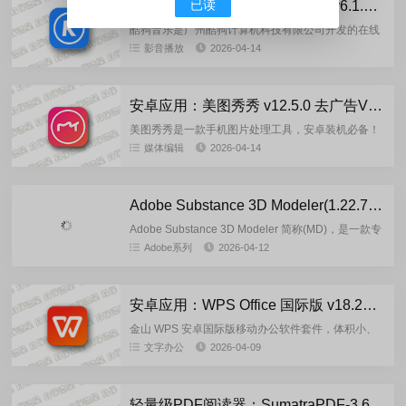
已读
酷狗音乐 v20.5.6 去广告纯净版/v6.1.6车机版
酷狗音乐是广州酷狗计算机科技有限公司开发的在线
音乐流媒体平台，现为腾讯音乐娱乐集团(TME)旗下
影音播放
2026-04-14
核心产品之一，是中国用户最广泛使用的音乐App。
※ 核心功能亮点...
安卓应用：美图秀秀 v12.5.0 去广告VIP解锁版
美图秀秀是一款手机图片处理工具，安卓装机必备！
明星达人都爱的修图自拍法宝！能提供AI变清晰,画质
媒体编辑
2026-04-14
修复、AI消除、智能抠图、AI扩图、AI换颜色等多个
高效神器，帮...
Adobe Substance 3D Modeler(1.22.7.1239)-m0nkrus 多语言版
Adobe Substance 3D Modeler 简称(MD)，是一款专
为 3D 专家、视觉效果开发人员和平面设计师设计的
Adobe系列
2026-04-12
3D 视觉建模软件。Adobe...
安卓应用：WPS Office 国际版 v18.25.1 解锁高级版
金山 WPS 安卓国际版移动办公软件套件，体积小、
速度快。独有手机阅读模式、字体清晰翻页流畅；完
文字办公
2026-04-09
美支持文字/表格/演示/PDF等51种文档格式；拥有海
量精美模版...
轻量级PDF阅读器：SumatraPDF-3.6.1 多语言便携版/安装版