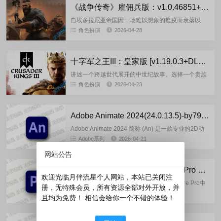
《战争传奇》雇佣兵版：v1.0.46851+DLC-FitGirl 多语言重制版
自埃多拉尼亚帝国因一场难以想象的瘟疫而衰落以
来，已经过去了一百年。如今，荣誉的概念已被雇佣
角色扮演
2026-04-28
兵、强盗所主导，你将带领一群无良的雇佣兵在一个
充满战斗、死亡和贪婪的开...
十字军之王III：皇家版 [v1.19.0.3+DLC](2026.04.22) 多语言重制版
讲述一个跨越世代展开的中世纪故事。选择一个贵族
家族，带领你的王朝走向辉煌！战争只是彰显权力的
角色扮演
2026-04-23
一种方式。真正的统治者擅长外交，熟悉自己的领
域，懂得如何狡猾。《十字...
Adobe Animate 2024(24.0.13.5)-by7997 多语言绿色便携版
Adobe Animate 2024 简称 (An) 是一款专业的2D动
画与交互式内容创作工具，广泛用于网页动画、游戏
Adobe系列
2026-04-21
开发、广告设计和多媒体教学等领域。该软件支...
网站公告
Adobe Speech to Text Premiere Pro 2026(v2.2.5)-m0nkrus 多语言版
欢迎光临月伴流星个人网站，本站已关闭注
Adobe Speech to Text Premiere 为 Premiere Pro中
册，无特殊会员，所有资源全部对外开放，并
的语音转文字插件，可以自动生成视频对话的文字
Adobe系列
2026-04-18
且均为免费！ 相信会给你一个不错的体验！
稿，并为视频添加字幕，以提...