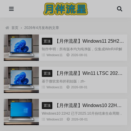
首页
›
2026年4月发布的文章
【月伴流星】Windows11 25H2 完整+适量精简多合一安装版2026.08
置顶
制作申明：所有版本均为纯净版，仅集成WinRAR解
压缩和VBCRedist_x86_x64和系统必须的软件和运
Windows11
2026-08-01
行库，...
【月伴流星】Win11 LTSC 2024 完整+适量精简多合一安装版2026.08
置顶
基于微软发布的初始版：zh-
cn_windows_11_enterprise_ltsc_2024_x64_dvd_cff9c
Windows11
2026-08-01
正式镜像挂在制作(非UUP合成...
【月伴流星】Windows10 22H2 完整+适量精简多合一安装版2026.08
置顶
Windows10 22H2 已于2025.10月份结束生命周期，
官方已经停止技术支持，考虑到22H2尚有大量用
Windows10
2026-08-01
户，因此继续跟进更新。基于微软 2025.10...