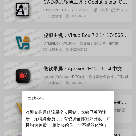
CAD格式转换工具：Coolutils total CAD Converter_4.1.0.249 多语言便携版
Coolutils Total CAD Converter 是一款专门用于CAD
图纸格式转换的桌面软件，主要功能是满足各类CAD
工程设计
2026-07-23
文件转常用格式的需求。※ 核心功...
虚拟主机：VirtualBox-7.2.14-174565 官方正式版
VirtualBox 虚拟机是一款免费开源软件，由德国
Innotek 公司开发，后被Oracle(甲骨文)公司收购，正
虚拟主机
2026-07-22
式更名为 Oracle VM Virtu...
傲软录屏：ApowerREC-1.9.1.4 中文绿色便携版
傲软录屏(ApowerREC)是一款屏幕录像软件，可以录
制屏幕任何区域，支持视频编辑，任务录制，可根据
媒体编辑
2026-07-22
需要设置开始与停止录制时间，创建计划任务后，傲
软录屏将在特...
网站公告
视频转换：Freemake Video Converter-v6.0.1.6 多语便携版
Freemake Video Converter 是一款功能强大的的视
欢迎光临月伴流星个人网站，本站已关闭注
频格式转换软件，集成NVIDIA CUDA和DXVA硬件加
媒体编辑
2026-07-22
册，无特殊会员，所有资源全部对外开放，并
速技术，可自动检测最佳转换参数以...
且均为免费！ 相信会给你一个不错的体验！
AI视频转换：VideoProc Converter-v8.11.0716 多语便携版