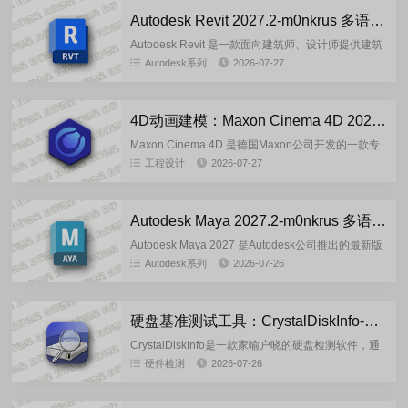
Autodesk Revit 2027.2-m0nkrus 多语言版
Autodesk Revit 是一款面向建筑师、设计师提供建筑
元素的三维建模和设计元素的平面图、定制对象的创
Autodesk系列
2026-07-27
建、项目联合工作的组织，从概念到工作图纸和规范
的发布...
4D动画建模：Maxon Cinema 4D 2026.3.3 中文破解版
Maxon Cinema 4D 是德国Maxon公司开发的一款专
业3D建模、动画和渲染软件，以极高的运算速度和强
工程设计
2026-07-27
大的渲染功能，在影视、游戏，广告、工业设计等多
个...
Autodesk Maya 2027.2-m0nkrus 多语言版
Autodesk Maya 2027 是Autodesk公司推出的最新版
专业3D建模、动画、模拟与渲染软件，广泛应用于影
Autodesk系列
2026-07-26
视特效、游戏开发和视觉艺术创作领域。该版...
硬盘基准测试工具：CrystalDiskInfo-9.9.2 官方绿色版
CrystalDiskInfo是一款家喻户晓的硬盘检测软件，通
过读取S.M.A.R.T了解硬盘的健康状况。打开它，您
硬件检测
2026-07-26
就可以迅速读到本机硬盘的详细信息，包括接口、...