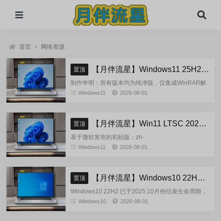
首页
›
网络资源
【月伴流星】Windows11 25H2 完整+适量精简多合一安装版2026.08
置顶
制作申明：所有版本均为纯净版，仅集成WinRAR解
压缩和VBCRedist_x86_x64和系统必须的软件和运
Windows11
2026-08-01
行库，...
【月伴流星】Win11 LTSC 2024 完整+适量精简多合一安装版2026.08
置顶
基于微软发布的初始版：zh-
cn_windows_11_enterprise_ltsc_2024_x64_dvd_cff9c
Windows11
2026-08-01
正式镜像挂在制作(非UUP合成...
【月伴流星】Windows10 22H2 完整+适量精简多合一安装版2026.08
置顶
Windows10 22H2 已于2025.10月份结束生命周期，
官方已经停止技术支持，考虑到22H2尚有大量用
Windows10
2026-08-01
户，因此继续跟进更新。基于微软 2025.10...