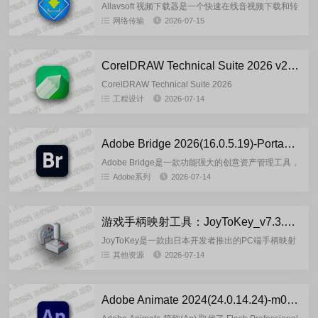
Allavsoft 视频下载器是一个快速在线音视频下载和转
换工具，可以帮助用户快速下载和转换在线电影，让
网络传输
2026-07-15
其能在PC、便携式设备，、手机、mp4播放器、电视
上更轻...
CorelDRAW Technical Suite 2026 v27.1.0.129_Wzzok 直装版
CorelDRAW Technical Suite 2026
v27.1.0.129_Wzzok 直装版是由无忧论坛大佬
工程设计
2026-07-14
@Wzzok基于CorelDRAW Te...
Adobe Bridge 2026(16.0.5.19)-Portable-by7997 多语言轻量便携版
Adobe Bridge是一款功能强大的创意资产管理工具，
可让您快速轻松地查看、选择、组织、编辑和共享多
Adobe系列
2026-07-14
个资产。您可以编辑元数据，为资产添加关键字、标
记和评级，...
游戏手柄映射工具：JoyToKey_v7.3.3.558_chs_260711 汉化绿色版
JoyToKey是一款由日本开发者推出的PC端手柄映射
工具，能将游戏控制器的输入模拟为键盘、鼠标的操
其他资源
2026-07-14
作，让原本不支持手柄的Windows应用、游戏甚至办
公软件都...
Adobe Animate 2024(24.0.14.24)-m0nkrus 多语言版