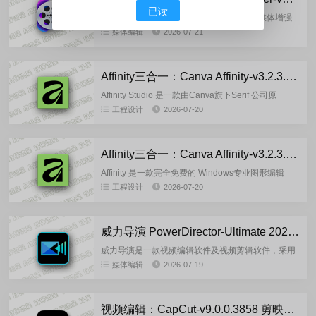
已读
VideoProc Converter AI是一款多功能的AI媒体增强
和转换工具，能够提升、转换、压缩、编辑、下载、
媒体编辑
2026-07-21
录制和去噪视频、音频和图像。用户可以通过该工...
Affinity三合一：Canva Affinity-v3.2.3.4646 多语言安装版
Affinity Studio 是一款由Canva旗下Serif 公司原
Affinity开发团队重新开发的专业设计软件，整合了原
工程设计
2026-07-20
Affinity Designe...
Affinity三合一：Canva Affinity-v3.2.3.4646-by7997 多语言便携版
Affinity 是一款完全免费的 Windows专业图形编辑
器，被Canva公司收购后发布了一个包含三者组件的
工程设计
2026-07-20
综合应用程序，同时也免费，没有基本功能的限制。
但...
威力导演 PowerDirector-Ultimate 2026-24.6.1917.0 安装版
威力导演是一款视频编辑软件及视频剪辑软件，采用
独家之智慧型高速不失真影片输出技术SVRT,可以快
媒体编辑
2026-07-19
速编辑处理视频,威力导演旗舰版(CyberLink
PowerD...
视频编辑：CapCut-v9.0.0.3858 剪映国际版