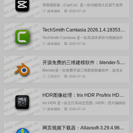
剪映国际版（CapCut）是一款功能强大且易于使用
的视频剪辑应用程序，它提供了丰富多样的转场特效
媒体编辑
2026-07-18
和滤镜，让用户能够轻松地为视频添加各种炫酷的效
果。剪映国际版的最...
TechSmith Camtasia 2026.1.4.18353 多语言版
TechSmith Camtasia 是一款高清录屏软与视频创作
编辑软件，Camtasia 包含了：捕获屏幕录制，视频
媒体编辑
2026-07-16
剪辑和视频编辑，视频录音配音，视频菜单创作...
开源免费的三维建模软件：blender-5.2.0 多语言官方版
Blender是一款免费开源三维图形图像软件，提供从
建模、动画、材质、渲染、到音频处理、视频剪辑等
工程设计
2026-07-15
一系列动画短片制作解决方案。Blender拥有方便在
不同工作下...
HDR图像处理：Irix HDR Pro/Irix HDR Classic Pro-v2.3.58.0 中文直装版
Irix HDR 是一款主打高动态范围（HDR）照片编辑的
软件，特别适合摄影师和图像处理爱好者，能帮你轻
媒体编辑
2026-07-15
松实现专业级的照片效果。Irix HDR的核心功能包
括：...
网页视频下载器：Allavsoft-3.29.4.9686 绿色便携版