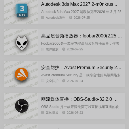
Autodesk 3ds Max 2027.2-m0nkrus 多语言版
Autodesk 3ds Max 2027 是欧特克于2026 年 3 月 25
日正式发布的专业三维建模、动画与渲染软件版本，
Autodesk系列
2026-07-25
专为游戏开发、影视特效、建筑可视...
高品质音频播放器：foobar2000(2.25.10_20260724225558) 汉化版
Foobar2000是一款多功能高品质音频播放器，作者
是原Winamp开发公司Nullsoft成员 Peter
媒体播放
2026-07-25
Pawlowski。除了播放之外，它还支持生成媒...
安全防护：Avast Premium Security 26.7.11086 安装版
Avast Premium Security 是一款综合性的高级网络安
全防护套件，在基础杀毒功能之上，集成了智能防火
安全防护
2026-07-24
墙、勒索软件防护盾、敏感数据守卫及钓鱼网站拦...
网流媒体直播：OBS-Studio-32.2.0 中文正式版
OBS Studio 是一款开源免费可以直接视频直播的软
件，该软件与网站中的直播软件不一样，他是一款国
媒体播放
2026-07-23
外的互联网流媒体直播软件，其直播的构架模式采用
开源的方式进...