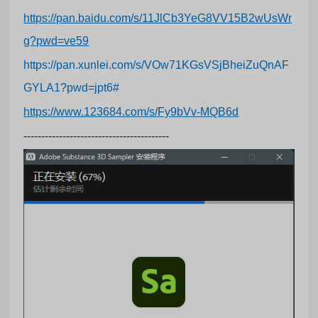
https://pan.baidu.com/s/11JlCb3YeG8VV15B2wUsWr
g?pwd=ve59
https://pan.xunlei.com/s/VOw71KGsVSjBheiZuQnAF
GYLA1?pwd=jpt6#
https://www.123684.com/s/Fy9bVv-MQB6d
-----------------------------------------