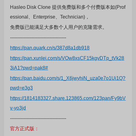
Hasleo Disk Clone 提供免费版和多个付费版本如(Prof
essional、Enterprise、Technician)，
免费版已能满足大多数个人用户的克隆需求。
-------------------------------------
https://pan.quark.cn/s/387d8a1db918
https://pan.xunlei.com/s/VOw8xsCF15kgvDTp_tVk28
3iA1?pwd=pak8#
https://pan.baidu.com/s/1_X6jwyhiN_uza0e7o1Ui1Q?
pwd=e3g3
https://1814183327.share.123865.com/123pan/Fy9bV
v-yo3jd
-------------------------------------
官方正式版：