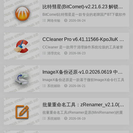
比特彗星(BitComet)-v2.21.6.23 解锁全功能豪华绿色版
BitComet比特彗星是一款专业的老牌国产BT下载软件
的免费BT资源下载利器，BitComet独有长效种子功
网络传输
2026-06-24
能,大幅度增加下载速度,增加种子存活率.这款BT下...
CCleaner Pro v6.41.11566-KpoJIuK 多语言绿色便携版
CCleaner 是一款用于清理操作系统垃圾的工具被誉
为全球最受欢迎的PC优化器。是一个易于使用的解决
清理优化
2026-06-23
方案，即使是新手用户也能在几秒钟内优化电脑。在
其工作过程中...
ImageX备份还原-v1.0.2026.0619 中文绿色版
ImageX备份还原是一款基于微软ImageX命令行工具
编写的可视化系统备份还原工具，ImageX用于创
系统辅助
2026-06-21
建、修改、部署Window的WIM格式系统镜像，支持
对磁...
批量重命名工具：zRenamer_v2.1.0(2026.06.18) 绿色版
批量重命名工具zRenamer是原(MiniRenamer)的重
新构建版，zRenamer是一款绿色便携且小巧实用的
系统辅助
2026-06-19
高效批量重命名工具，支持拖拽/右键操作与正则...