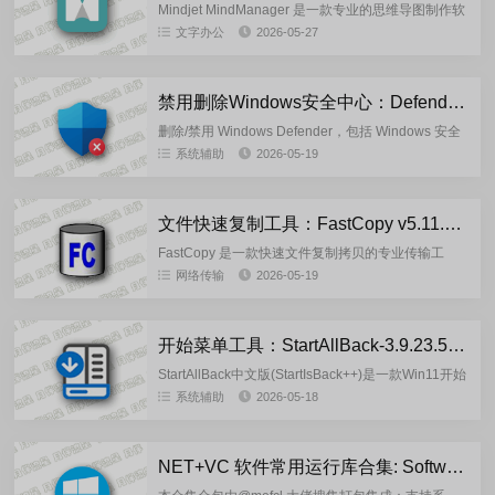
Mindjet MindManager 是一款专业的思维导图制作软
件，由Corel旗下Mindjet公司开发，主打结构化思维
文字办公
2026-05-27
梳理与高效项目管理，广泛应用于工作、...
禁用删除Windows安全中心：DefenderRemover_v13.0 中文版
删除/禁用 Windows Defender，包括 Windows 安全
应用程序、Windows 基于虚拟化的安全性 (VBS)、
系统辅助
2026-05-19
Windows SmartSc...
文件快速复制工具：FastCopy v5.11.3 汉化版
FastCopy 是一款快速文件复制拷贝的专业传输工
具，FastCopy 小巧且功能强大，复制拷贝文件的速
网络传输
2026-05-19
度超级快，同时能保证文件的完整性，比windows
默...
开始菜单工具：StartAllBack-3.9.23.5366 破解版
StartAllBack中文版(StartIsBack++)是一款Win11开始
菜单工具,可以为Windows11恢复经典样式Windows7
系统辅助
2026-05-18
主题风格开始菜单和...
NET+VC 软件常用运行库合集: Software Runtime Libraries_4.2.26.0513