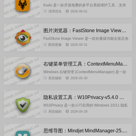
Kudu 是一款开源免费的多平台系统维护工具，支持
Windows、macOS和Linux系统，Kudu用一个免费的
清理优化
2026-06-01
开源套件取代了十几个付费工具深度清理、实时监
控...
图片浏览器：FastStone Image Viewer-8.4 多语言安装版/绿色版
FastStone Image Viewer 是一款轻量级功能全面且免
费的图像浏览、编辑与管理软件，被广泛认为是
图形图像
2026-05-31
ACDSee 的高效替代品。它集看图、编辑、格...
右键菜单管理工具：ContextMenuManager-v4.0.0.6 单文件版
Windows 右键管理 (ContextMenuManager) 是一款
专门用于管理 Windows 右键菜单的小工具。它可以
系统辅助
2026-05-30
帮助你轻松地添加、删除和修改右键...
隐私设置工具：W10Privacy-v5.4.0 绿色单文件版
W10Privacy 是一款小巧实用的 Windows 10/11 隐私
设置工具及系统优化工具，它能帮用户集中管理并关
系统辅助
2026-05-28
闭系统默认开启的各类数据收集功能，保护个人...
思维导图：Mindjet MindManager-25.2.160 多语言版