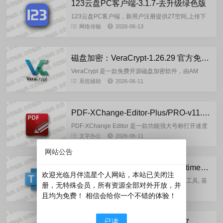
123云盘PC客户端-3.1.7-去升级绿色版
123云盘PC客户端，新用户注册提供2T空间,上传下
载不限速,分享免登录下载.123云盘客户端可以在电脑
网络传输
2026-06-13
端快速管理网盘文件,支持资源管理器右键上传文件.※
最新...
磁盘加密：VeraCrypt-1.26.29 官方免费版
VeraCrypt 是一款免费开源磁盘加密软件，由AM
Crypto 基于另一款软件TrueCrypt 7.1a 开发，适用于
系统辅助
2026-06-11
Windows、Mac OSX...
PDF-XChange-Editor-Plus/PRO-v11.0.1.0 中文安装版
PDF-XChange Editor 是一款功能强大号称打开速度
最快的PDF编辑器软件及PDF阅读器,PDF-XChange
文字办公
2026-06-11
专注于PDF文档的编辑,打开PDF文...
网站公告
一键部署：Office_Tool_with_runtime_v11.5.7.0 (2026.06.10) 官方绿色版
欢迎光临月伴流星个人网站，本站已关闭注
Office Tool Plus 是一款完全免费的图形界面工具, 基
册，无特殊会员，所有资源全部对外开放，并
于 Office 部署工具 (ODT) 打造， 可以让你选择安装
文字办公
2026-06-11
且均为免费！ 相信会给你一个不错的体验！
哪些对自己有用的部件，支持安...
已读
微软常用运行库合集-v2026.06.07