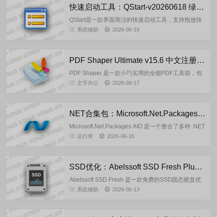
快速启动工具：QStart-v20260618 绿色单文件版
QStart是一款界面简洁的快速启动工具，支持拖放快
捷方式、自定义快捷键，并提供部分扩展功能。核心
系统辅助
2026-06-19
功能...
PDF Shaper Ultimate v15.6 中文注册单文件版
PDF Shaper 是一款小巧实用的全能PDF工具箱，包
含了多个实用的PDF功能,可以轻松的把PDF转成
文字办公
2026-06-17
Word，PDF转图像，PDF加密等等。还可以合并，
分...
NET合集包：Microsoft.Net.Packages.AIO.v09.06.26
Microsoft.Net.Packages AIO 是一个整合了多种 .NET
框架版本的合集包，旨在为开发者和用户提供一站式
运行库
2026-06-16
的安装解决方案。该合集包包含了从...
SSD优化：Abelssoft SSD Fresh Plus 2026-15.05.73582 多语言绿色便携版
Abelssoft SSD Fresh 是一款免费的SSD固态硬盘优
化工具，Abelssoft SSD Fresh 会配置你的 Windows
系统辅助
2026-06-13
系统以...