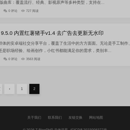
版曲库：覆盖流行、经典、影视原声等多种类型，支持在...
0 评论
727 阅读
.5.0 内置红薯猪手v1.4 去广告去更新无水印
群体的安卓端社交分享平台，覆盖了生活中的方方面面。无论是手工制作
是职场经验、绘画创作，小红书都能满足你的需求，类别丰...
0 评论
3563 阅读
页
‹
1
2
关于我们
联系我们
友链交换
网站地图