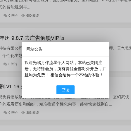
的智能规划与...
0 评论
600 阅读
 9.8.7 去广告解锁VIP版
科技有限公司开发，传统黄历为基础，整合农历查询、日程管理、天气监
网站公告
个性化主题订阅及生活资讯服务，覆盖污染提醒、生理周期...
欢迎光临月伴流星个人网站，本站已关闭注
0 评论
1603 阅读
册，无特殊会员，所有资源全部对外开放，并
且均为免费！ 相信会给你一个不错的体验！
v1.16 去广告版
已读
视免费播放软件，海量的短剧内容，涵盖都市霸总、现言古言、玄幻武侠
的观看历史和偏好，精准推送个性化内容，能够快速找到自...
0 评论
303 阅读