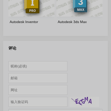
Autodesk Inventor
Autodesk 3ds Max
Professional 2027.1 简体中文
2026.3.2-m0nkrus 多语言版
版
评论