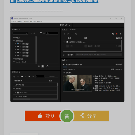
https://www.123684.com/s/Fy9bVv-NTI6d
-----------------------------------
󰄼
赞
0
󰄯
分享
赏