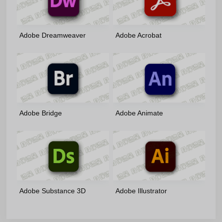
Adobe Dreamweaver
Adobe Acrobat
2021(21.8.1.15907)-m0nkrus
2026(26.1.21745)-x86/x64-
多语言版
by7997 绿色便携版
Adobe Bridge
Adobe Animate
2026(16.0.5.19)-Portable-
2024(24.0.14.24)-m0nkrus
by7997 多语言轻量便携版
多语言版
Adobe Substance 3D
Adobe Illustrator
Designer(16.0.4.11309)-
2026(30.6.0.109)-v2-