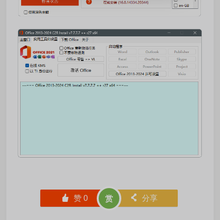
󰄼
赞
0
󰄯
分享
赏