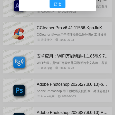
已读
Adobe After Effects (简称Ae) 是业界领先的动态图形
创建与布局软件，被许多视觉特效和动态图形开发者
Adobe系列
2026-06-23
使用。它提供了出色的控制功能、丰富的创意...
CCleaner Pro v6.41.11566-KpoJIuK 多语言绿色便携版
CCleaner 是一款用于清理操作系统垃圾的工具被誉
为全球最受欢迎的PC优化器。是一个易于使用的解决
清理优化
2026-06-23
方案，即使是新手用户也能在几秒钟内优化电脑。在
其工作过程中...
安卓应用：WIFI万能钥匙-1.1.85/6.9.79 极速版会员版
WiFi大师，是WIFI万能钥匙国际版的中文名称，谷歌
版免广告，比国内版干净些体积小些，隐私条款较
网络传输
2026-06-23
严，无开屏广告、无广告推送，无资讯、无升级提示
弹窗！提示：Wi...
Adobe Photoshop 2026(27.8.0.13)-by7997 多语言安装版
Adobe Photoshop 用于创建逼真的图像，处理彩色扫
描图像，进行修饰、色彩校正、拼贴、图形转换、色
Adobe系列
2026-06-22
彩分离等。Adobe Photoshop 为你提供了...
Adobe Photoshop 2026(27.8.0.13)-Portable-by7997 多语言轻量便携版