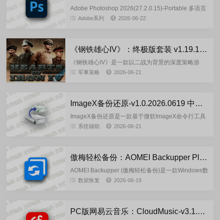
Adobe Photoshop 2026(27.2.0.15)-Portable 多语言
绿色便携版非精简版，由俄罗斯 @7997大佬制作！
Adobe系列
2026-06-22
无需安装解压...
《钢铁雄心IV》：终极版套装 v1.19.1.0+DLCs_Pioneer 重置版(2026.06.20)
《钢铁雄心IV》是一款以二战为背景的深度策略游
戏，由Paradox开发，2016年发行，支持1-8人联
军事策略
2026-06-21
机，它最吸引人的地方在于高自由度的历史改写体
验，你可以扮演...
ImageX备份还原-v1.0.2026.0619 中文绿色版
ImageX备份还原是一款基于微软ImageX命令行工具
编写的可视化系统备份还原工具，ImageX用于创
系统辅助
2026-06-21
建、修改、部署Window的WIM格式系统镜像，支持
对磁...
傲梅轻松备份：AOMEI Backupper Plus 8.4.0 绿色便携版
AOMEI Backupper (傲梅轻松备份)是一款Windows数
据备份软件，傲梅备份工具可以轻松备份还原各种数
数据恢复
2026-06-19
据,具有系统备份与还原,文件/分区/磁盘备份...
PC版网易云音乐：CloudMusic-v3.1.34.205281 绿色版