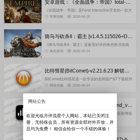
安卓游戏：《全面战争：帝国》total-war-empire-1.6.4rc3 多语言完整版
《全面战争：帝国》是Feral Interactive开发的一款大
型历史策略游戏的移动版，带领玩家进入18世纪，那
军事策略
2026-06-25
是一个殖民战争、科学进步、政治阴谋以及大国争
夺...
骑马与砍杀II：霸主 [v1.4.5.115026+DLC]-重制便携版(2026.06.24)
《骑马与砍杀II：霸主》是备受好评的角色扮演游戏
和中世纪战争模拟《骑马与砍杀：战团》的续作。游
角色扮演
2026-06-24
戏在战斗系统和"卡拉迪亚"本身都进行了改进。用...
比特彗星(BitComet)-v2.21.6.23 解锁全功能豪华绿色版
BitComet比特彗星是一款专业的老牌国产BT下载软件
的免费BT资源下载利器，BitComet独有长效种子功
网络传输
2026-06-24
能,大幅度增加下载速度,增加种子存活率.这款BT下...
网站公告
开源免费的音效增强工具：fxsound_v1.2.9.0 官方正式版
FxSound是Windows系统上一款免费开源的音效增强
欢迎光临月伴流星个人网站，本站已关闭注
工具，能显著提升游戏、视频和音乐的听觉体验。它
媒体播放
2026-06-24
册，无特殊会员，所有资源全部对外开放，并
通过算法优化让声音更清晰，支持低音增强、3D环绕
且均为免费！ 相信会给你一个不错的体验！
声等效果...
Adobe After Effects 2026(26.3.0.87)-by7997 多语言安装版