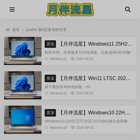
首页
›
yueblx 第8页发布的文章
【月伴流星】Windows11 25H2 完整+适量精简多合一安装版2026.08
置顶
制作申明：所有版本均为纯净版，仅集成WinRAR解
压缩和VBCRedist_x86_x64和系统必须的软件和运
Windows11
2026-08-01
行库，...
【月伴流星】Win11 LTSC 2024 完整+适量精简多合一安装版2026.08
置顶
基于微软发布的初始版：zh-
cn_windows_11_enterprise_ltsc_2024_x64_dvd_cff9c
Windows11
2026-08-01
正式镜像挂在制作(非UUP合成...
【月伴流星】Windows10 22H2 完整+适量精简多合一安装版2026.08
置顶
Windows10 22H2 已于2025.10月份结束生命周期，
官方已经停止技术支持，考虑到22H2尚有大量用
Windows10
2026-08-01
户，因此继续跟进更新。基于微软 2025.10...