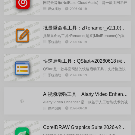
网易云音乐(NetEase CloudMusic)，是一款由网易开
发的音乐产品，是当下十分受年轻用户最喜爱的音乐
媒体播放
2026-06-19
平台之一。在网易云音乐，囊括百万无损AQ音乐，
让...
批量重命名工具：zRenamer_v2.1.0(2026.06.18) 绿色版
批量重命名工具zRenamer是原(MiniRenamer)的重
新构建版，zRenamer是一款绿色便携且小巧实用的
系统辅助
2026-06-19
高效批量重命名工具，支持拖拽/右键操作与正则...
快速启动工具：QStart-v20260618 绿色单文件版
QStart是一款界面简洁的快速启动工具，支持拖放快
捷方式、自定义快捷键，并提供部分扩展功能。核心
系统辅助
2026-06-19
功能...
AI视频增强工具：Aiarty Video Enhancer-v3.7 多语言绿色便携版
Aiarty Video Enhancer 是一款基于人工智能技术的视
频画质增强工具，旨在通过AI算法自动修复、提升和
媒体编辑
2026-06-18
优化低分辨率、模糊或老旧的视频，适用于影视...
CorelDRAW Graphics Suite 2026-v27.1.0.25-KpoJIuK 直装破解版