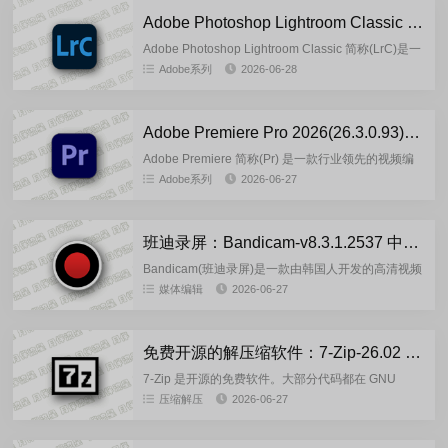
Adobe Photoshop Lightroom Classic 2026(15.4.1.1)-by7997 多语言便携版
Adobe Photoshop Lightroom Classic 简称(LrC)是一
款将大多数数码摄影任务所需的所有工具整合在一个
Adobe系列
2026-06-28
直观的解决方案中。每天用于整...
Adobe Premiere Pro 2026(26.3.0.93)-m0nkrus 多语言版
Adobe Premiere 简称(Pr) 是一款行业领先的视频编
辑软件，具有丰富的创意工具选择、与其他应用程序
Adobe系列
2026-06-27
和服务的集成以及强大的 Adobe Sensei...
班迪录屏：Bandicam-v8.3.1.2537 中文绿色便携版
Bandicam(班迪录屏)是一款由韩国人开发的高清视频
录制工具,支持屏幕录像，高清视频录像。录视频，录
媒体编辑
2026-06-27
游戏，录制的文件体积小，支持录制H264编码的高
清视频，...
免费开源的解压缩软件：7-Zip-26.02 官方正式版
7-Zip 是开源的免费软件。大部分代码都在 GNU
LGPL 许可下。代码的某些部分受 BSD 3 条款许可。
压缩解压
2026-06-27
此外，代码的某些部分也有 unRAR 许可证限制...