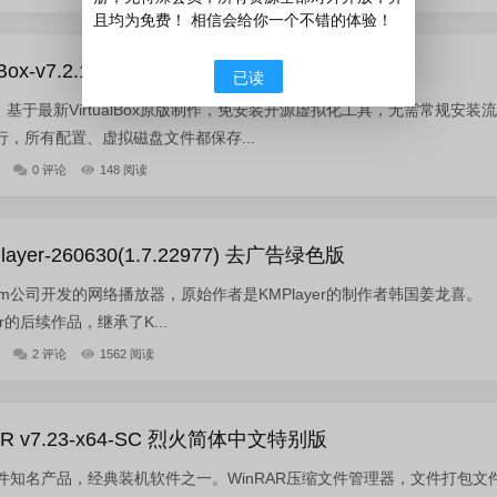
且均为免费！ 相信会给你一个不错的体验！
ox-v7.2.12.174389 绿色便携版
已读
便携版，基于最新VirtualBox原版制作，免安装开源虚拟化工具，无需常规安装流
，所有配置、虚拟磁盘文件都保存...
0 评论
148 阅读
yer-260630(1.7.22977) 去广告绿色版
由Daum公司开发的网络播放器，原始作者是KMPlayer的制作者韩国姜龙喜。
ayer的后续作品，继承了K...
2 评论
1562 阅读
 v7.23-x64-SC 烈火简体中文特别版
缩软件知名产品，经典装机软件之一。WinRAR压缩文件管理器，文件打包文