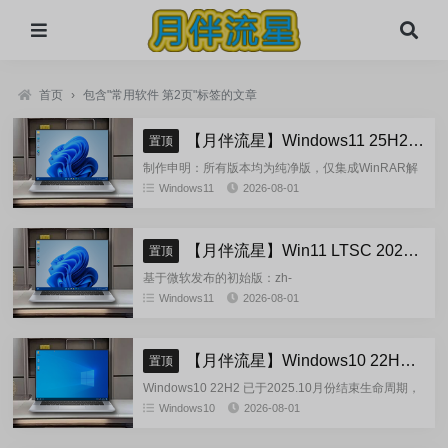
首页
›
包含"常用软件 第2页"标签的文章
【月伴流星】Windows11 25H2 完整+适量精简多合一安装版2026.08
置顶
制作申明：所有版本均为纯净版，仅集成WinRAR解
压缩和VBCRedist_x86_x64和系统必须的软件和运
Windows11
2026-08-01
行库，...
【月伴流星】Win11 LTSC 2024 完整+适量精简多合一安装版2026.08
置顶
基于微软发布的初始版：zh-
cn_windows_11_enterprise_ltsc_2024_x64_dvd_cff9c
Windows11
2026-08-01
正式镜像挂在制作(非UUP合成...
【月伴流星】Windows10 22H2 完整+适量精简多合一安装版2026.08
置顶
Windows10 22H2 已于2025.10月份结束生命周期，
官方已经停止技术支持，考虑到22H2尚有大量用
Windows10
2026-08-01
户，因此继续跟进更新。基于微软 2025.10...