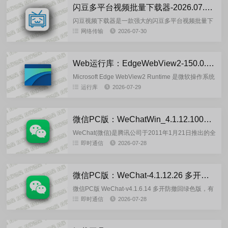
闪豆多平台视频批量下载器-2026.07.29 安装版
闪豆视频下载器是一款强大的闪豆多平台视频批量下
载器，支持解析多个视频站,支持批量下载，转码自动
网络传输
2026-07-30
合并,登录网站账号，解析下载会员视频,例如B站还能
同步账号信息，一...
Web运行库：EdgeWebView2-150.0.4078.105 精简优化版
Microsoft Edge WebView2 Runtime 是微软操作系统
WebView2控件的运行环境，基于Chromium内核构
运行库
2026-07-29
建，主要为应用程序提供浏...
微信PC版：WeChatWin_4.1.12.1000(2026.07.27)官方正式版
WeChat(微信)是腾讯公司于2011年1月21日推出的全
球性即时通讯与社交平台，中文名为“微信”，在海外
即时通信
2026-07-28
市场以 WeChat命名，功能互通，支持跨区域用户
交...
微信PC版：WeChat-4.1.12.26 多开防撤回绿色版
微信PC版 WeChat-v4.1.6.14 多开防撤回绿色版，有
较强的支付属性，使用第三方版都有一定的风险，不
即时通信
2026-07-28
是刚需不建议使用，因使用产生的一切问题需自己负
责...