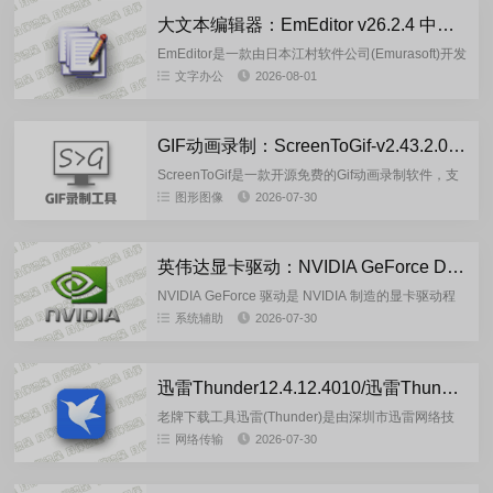
大文本编辑器：EmEditor v26.2.4 中文绿色版
EmEditor是一款由日本江村软件公司(Emurasoft)开发
的Windows平台轻量专业文本编辑器，是系统记事本
文字办公
2026-08-01
强力替代工具，主打超大文件处理和高效文本操...
GIF动画录制：ScreenToGif-v2.43.2.0 多语言单文件版
ScreenToGif是一款开源免费的Gif动画录制软件，支
持录制屏幕、录制摄像头、录制画板、图像编辑器等
图形图像
2026-07-30
功能，使用它可以将屏幕任何区域及操作过程录制成
Gif格...
英伟达显卡驱动：NVIDIA GeForce Desktop Studio 610.88 多语言精简版
NVIDIA GeForce 驱动是 NVIDIA 制造的显卡驱动程
序。专为运行在Windows操作系统上的GeForce显卡
系统辅助
2026-07-30
设计。统一驱动架构（CUDA）确保...
迅雷Thunder12.4.12.4010/迅雷Thunder17 25.0.91.1602 去广告绿色精简版
老牌下载工具迅雷(Thunder)是由深圳市迅雷网络技
术有限公司开发的国产免费下载工具，采用P2SP技
网络传输
2026-07-30
术兼容P2S/P2P协议，主要应用于HTTP、FTP及BT...