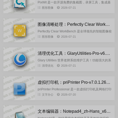
PixWit 是一款开源免费的集截图，录屏工具，集成基
础视频剪辑能力：单屏快速截图、历史记录、丰富标
图形图像
2026-07-21
注、桌面贴图;支持全屏/区域录屏、暂停/恢复、录制
完成提示;...
图像清晰处理：Perfectly Clear Workbench-6.0.0.3307 绿色便携版
Perfectly Clear WorkBench 是全球领先的智能图像校
正技术商推出的图像清晰处理软件,这款智能图像处理
图形图像
2026-07-21
软件的照片自动校正技术,智能处理图像,...
清理优化工具：GlaryUtilities-Pro-v6.45.0.49 中文绿色便携版
Glary Utilities 世界老牌系统维护工具！功能强大的系
统优化软件，系统清理与优化工具，提供了涵盖系统
清理优化
2026-07-21
优化、管理、保护和加速所有功能。能实现系统垃圾
文...
虚拟打印机：priPrinter Pro-v7.0.1.2628 多语言注册专业版
priPrinter Professional 是一款虚拟打印机及网络打印
机程序，priPrinter可以将作业打印到真正的打印机上
文字办公
2026-07-20
或双面模式，保存为 PDF...
文本编辑器：Notepad4_zh-Hans_x64_v26.07r6234 中文版