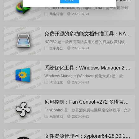
Internet Download Manager（IDM）是一款国际知
名功能强大的下载管理软件，以其多线程下载技术而
网络传输
2026-07-24
著称，具备多线程下载速度超快、自动获取下载...
免费开源的多功能文档扫描工具：NAPS2-8.3.2 官方正式版
NAPS2 是一款界面简洁实用方便的扫描仪识别软
件，支持 Windows、macOS 和 Linux 操作系统，可
文字办公
2026-07-24
以看作是 VueScan 的一个替代...
系统优化工具：Windows Manager 2.4.0 绿色版
Windows Manager (Windows 优化大师) 是一款
Windows10/11的系统优化工具,提供40多个实用程序
清理优化
2026-07-24
来优化,调整,清理,加速和修复W...
风扇控制：Fan Control-v272 多语言绿色版
FanControl 是一款开源免费电脑风扇控制程序，允许
你控制电脑散热器的各个方面。应用程序界面现代便
系统辅助
2026-07-23
捷，还配备了设置向导，可以查找所有温度和速度传
感器。创建...
文件资源管理器：xyplorer64-28.30.1500 中文注册绿色版