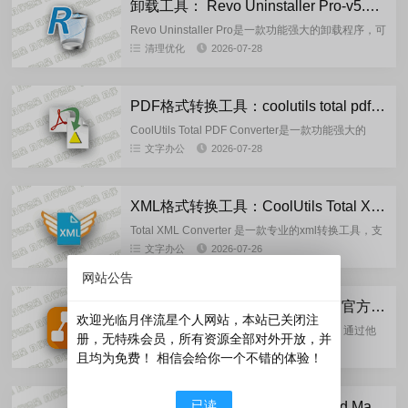
卸载工具： Revo Uninstaller Pro-v5.5.2 绿色单文件版
Revo Uninstaller Pro是一款功能强大的卸载程序，可
让您删除计算机上不需要的程序和组件。该程序将帮
清理优化
2026-07-28
助您卸载、查找和删除所有相关文件，包括标准卸
载...
PDF格式转换工具：coolutils total pdf converter 6.5.0.184 多语言便携版
CoolUtils Total PDF Converter是一款功能强大的
PDF文件转换工具。它可以将PDF文件转换为各种格
文字办公
2026-07-28
式，包括Word文档、Excel表格...
XML格式转换工具：CoolUtils Total XML Converter 3.2.0.195 多语言便携版
Total XML Converter 是一款专业的xml转换工具，支
持将xml文件转换为 CSV、JSON、 PDF、HTML、
文字办公
2026-07-26
XLSX、DBF、SQL、TX...
网站公告
流程图制作工具：draw.io-31.0.2 官方正式版
欢迎光临月伴流星个人网站，本站已关闭注
draw.io 是一个开源免费的流程图制作工具，通过他
册，无特殊会员，所有资源全部对外开放，并
可以方便的制作流程图。他包括桌面版和一个在线
文字办公
2026-07-25
且均为免费！ 相信会给你一个不错的体验！
版，在线版您还可以将项目保存在OneDrive，
GitHub等...
已读
IDM下载工具：Internet Download Manager-v6.43.7.3-MagicGenius 静默版