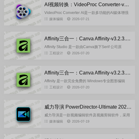
AI视频转换：VideoProc Converter-v8.11.0716 多语便携版
VideoProc Converter AI是一款多功能的AI媒体增强
和转换工具，能够提升、转换、压缩、编辑、下载、
媒体编辑
2026-07-21
录制和去噪视频、音频和图像。用户可以通过该工...
Affinity三合一：Canva Affinity-v3.2.3.4646 多语言安装版
Affinity Studio 是一款由Canva旗下Serif 公司原
Affinity开发团队重新开发的专业设计软件，整合了原
工程设计
2026-07-20
Affinity Designe...
Affinity三合一：Canva Affinity-v3.2.3.4646-by7997 多语言便携版
Affinity 是一款完全免费的 Windows专业图形编辑
器，被Canva公司收购后发布了一个包含三者组件的
工程设计
2026-07-20
综合应用程序，同时也免费，没有基本功能的限制。
但...
威力导演 PowerDirector-Ultimate 2026-24.6.1917.0 安装版
威力导演是一款视频编辑软件及视频剪辑软件，采用
独家之智慧型高速不失真影片输出技术SVRT,可以快
媒体编辑
2026-07-19
速编辑处理视频,威力导演旗舰版(CyberLink
PowerD...