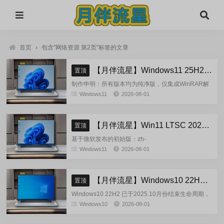
首页
›
包含"网络资源 第2页"标签的文章
【月伴流星】Windows11 25H2 完整+适量精简多合一安装版2026.08
置顶
制作申明：所有版本均为纯净版，仅集成WinRAR解
压缩和VBCRedist_x86_x64和系统必须的软件和运
Windows11
2026-08-01
行库，...
【月伴流星】Win11 LTSC 2024 完整+适量精简多合一安装版2026.08
置顶
基于微软发布的初始版：zh-
cn_windows_11_enterprise_ltsc_2024_x64_dvd_cff9c
Windows11
2026-08-01
正式镜像挂在制作(非UUP合成...
【月伴流星】Windows10 22H2 完整+适量精简多合一安装版2026.08
置顶
Windows10 22H2 已于2025.10月份结束生命周期，
官方已经停止技术支持，考虑到22H2尚有大量用
Windows10
2026-08-01
户，因此继续跟进更新。基于微软 2025.10...