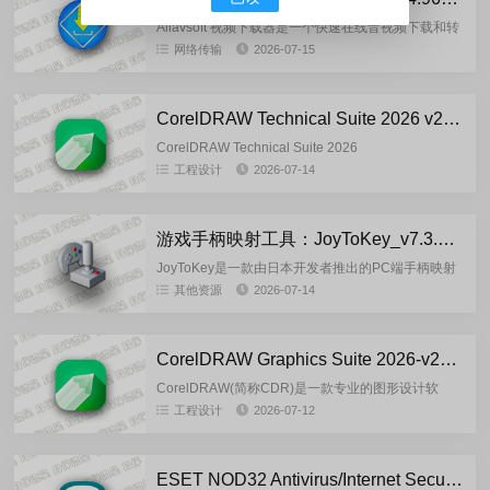
Allavsoft 视频下载器是一个快速在线音视频下载和转
换工具，可以帮助用户快速下载和转换在线电影，让
网络传输
2026-07-15
其能在PC、便携式设备，、手机、mp4播放器、电视
上更轻...
CorelDRAW Technical Suite 2026 v27.1.0.129_Wzzok 直装版
CorelDRAW Technical Suite 2026
v27.1.0.129_Wzzok 直装版是由无忧论坛大佬
工程设计
2026-07-14
@Wzzok基于CorelDRAW Te...
游戏手柄映射工具：JoyToKey_v7.3.3.558_chs_260711 汉化绿色版
JoyToKey是一款由日本开发者推出的PC端手柄映射
工具，能将游戏控制器的输入模拟为键盘、鼠标的操
其他资源
2026-07-14
作，让原本不支持手柄的Windows应用、游戏甚至办
公软件都...
CorelDRAW Graphics Suite 2026-v27.1.0.129-v2 中文直装修正版
CorelDRAW(简称CDR)是一款专业的图形设计软
件。该软件是加拿大Corel公司开发的一款功能强大
工程设计
2026-07-12
的专业平面设计软件、矢量设计软件、矢量绘图软
件。这款矢量...
ESET NOD32 Antivirus/Internet Security-19.2.7.0(07.05) 特别版