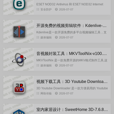
ESET NOD32 Antivirus 和 ESET NOD32 Internet
Security 分别适应不同场景的两款安全软件，是斯洛
安全防护
2026-07-07
伐克ESET公司开...
开源免费的视频剪辑软件：Kdenlive-v26.04.3 多语言绿色版/安装版
Kdenlive是一款开源免费的多平台视频编辑工具，支
持多轨道剪辑、丰富特效与转场，兼容几乎所有音视
媒体编辑
2026-07-07
频格式，借助FFmpeg实现流畅编解码，满足从个人
创作到商业...
音视频封装工具：MKVToolNix-v100.0 官方正式版
MKVToolNix 是一款免费开源的MKV格式制作工具,这
款mkv封装工具能将各种视频,音频,字幕等封装成mkv
媒体编辑
2026-07-07
格式,MKV视频合成器工具可以查看,创建,拆分...
视频下载工具：3D Youtube Downloader v1.26.7 绿色版
3D Youtube Downloader 是一款方便易用的 Youtube
视频下载工具。该软件支持的格式包括 MP4，WebM
网络传输
2026-07-07
和 FLV，帮助用户可以从...
室内家居设计：SweetHome 3D-7.6.8.1605 多语言免费版