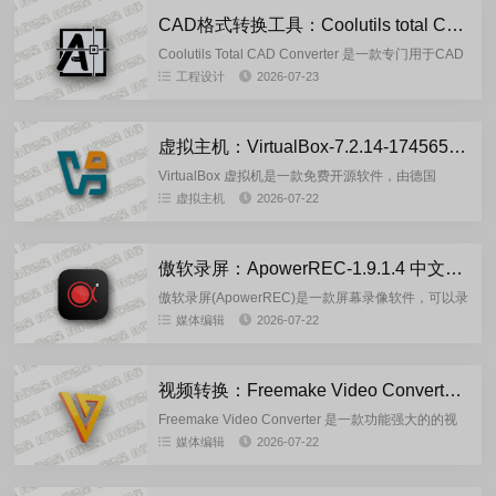
CAD格式转换工具：Coolutils total CAD Converter_4.1.0.249 多语言便携版
Coolutils Total CAD Converter 是一款专门用于CAD
图纸格式转换的桌面软件，主要功能是满足各类CAD
工程设计
2026-07-23
文件转常用格式的需求。※ 核心功...
虚拟主机：VirtualBox-7.2.14-174565 官方正式版
VirtualBox 虚拟机是一款免费开源软件，由德国
Innotek 公司开发，后被Oracle(甲骨文)公司收购，正
虚拟主机
2026-07-22
式更名为 Oracle VM Virtu...
傲软录屏：ApowerREC-1.9.1.4 中文绿色便携版
傲软录屏(ApowerREC)是一款屏幕录像软件，可以录
制屏幕任何区域，支持视频编辑，任务录制，可根据
媒体编辑
2026-07-22
需要设置开始与停止录制时间，创建计划任务后，傲
软录屏将在特...
视频转换：Freemake Video Converter-v6.0.1.6 多语便携版
Freemake Video Converter 是一款功能强大的的视
频格式转换软件，集成NVIDIA CUDA和DXVA硬件加
媒体编辑
2026-07-22
速技术，可自动检测最佳转换参数以...