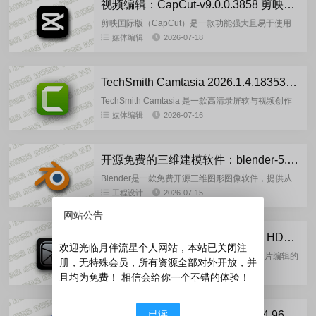
视频编辑：CapCut-v9.0.0.3858 剪映国际版
剪映国际版（CapCut）是一款功能强大且易于使用
的视频剪辑应用程序，它提供了丰富多样的转场特效
媒体编辑
2026-07-18
和滤镜，让用户能够轻松地为视频添加各种炫酷的效
果。剪映国际版的最...
TechSmith Camtasia 2026.1.4.18353 多语言版
TechSmith Camtasia 是一款高清录屏软与视频创作
编辑软件，Camtasia 包含了：捕获屏幕录制，视频
媒体编辑
2026-07-16
剪辑和视频编辑，视频录音配音，视频菜单创作...
开源免费的三维建模软件：blender-5.2.0 多语言官方版
Blender是一款免费开源三维图形图像软件，提供从
建模、动画、材质、渲染、到音频处理、视频剪辑等
工程设计
2026-07-15
一系列动画短片制作解决方案。Blender拥有方便在
网站公告
不同工作下...
HDR图像处理：Irix HDR Pro/Irix HDR Classic Pro-v2.3.58.0 中文直装版
欢迎光临月伴流星个人网站，本站已关闭注
Irix HDR 是一款主打高动态范围（HDR）照片编辑的
册，无特殊会员，所有资源全部对外开放，并
软件，特别适合摄影师和图像处理爱好者，能帮你轻
媒体编辑
2026-07-15
且均为免费！ 相信会给你一个不错的体验！
松实现专业级的照片效果。Irix HDR的核心功能包
括：...
已读
网页视频下载器：Allavsoft-3.29.4.9686 绿色便携版