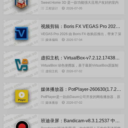
Sweet Home 3D 是一款功能强大且用户友好的室内
设计软件，帮助您轻松创建详细的家庭平面图和时尚
工程设计
2026-07-05
的家居创意。无论你是专业室内设计师，还是只是想
尝试房间创...
视频剪辑：Boris FX VEGAS Pro 2026.0.0.143 中文版
VEGAS Pro 2026 由 Boris FX 收购后推出，带来了深
度整合的 AI 工具、顶级特效能力与性能优化，全面强
媒体编辑
2026-07-04
化创作效率与视觉表现力。【核心新功能...
虚拟主机：VirtualBox-v7.2.12.174389 绿色便携版
VirtualBox 绿色便携版，基于最新VirtualBox原版制
作，免安装开源虚拟化工具，无需常规安装流程，解
虚拟主机
2026-07-02
压后即可直接运行，所有配置、虚拟磁盘文件都保
存...
媒体播放器：РotРlayer-260630(1.7.22977) 去广告绿色版
PotPlayer是一款由Daum公司开发的网络播放器，原
始作者是KMPlayer的制作者韩国姜龙喜。PotPlayer
媒体播放
2026-07-02
作为KMPlayer的后续作品，继承了K...
班迪录屏：Bandicam-v8.3.1.2537 中文绿色便携版